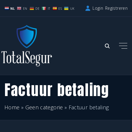
G
Login
Registreren
NL
EN
DE
IT
ES
UK
a
n
a
a
r
d
e
Factuur betaling
i
n
h
Home
»
Geen categorie
»
Factuur betaling
o
u