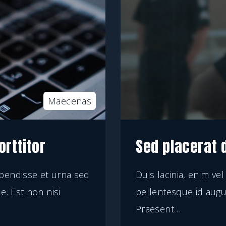
Maecenas
rttitor
Sed placerat d
pendisse et urna sed
Duis lacinia, enim 
. Est non nisi
pellentesque id augue.
Praesent
…