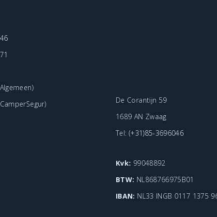
e
p
046
a
071
g
i
Algemeen)
De Corantijn 59
CamperSegur)
n
1689 AN Zwaag
a
Tel:
(+31)85-3696046
Kvk:
99048892
BTW:
NL868766975B01
IBAN:
NL33 INGB 0117 1375 9