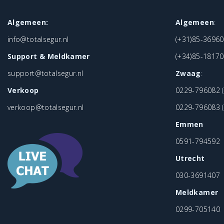
t
Algemeen:
Algemeen
:
info@totalsegur.nl
(+31)85-3696
e
Support & Meldkamer
(+34)85-1817
support@totalsegur.nl
Zwaag
:
n
Verkoop
0229-796082
(
p
verkoop@totalsegur.nl
0229-796083
(
Emmen
a
0591-794592
Utrecht
g
030-3691407
Meldkamer
i
0299-705140