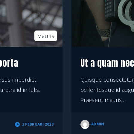
Mauris
porta
Ut a quam nec
ursus imperdiet
Quisque consectetur 
etra id in felis.
pellentesque id augue.
Praesent mauris
…
ADMIN
2 FEBRUARI 2023