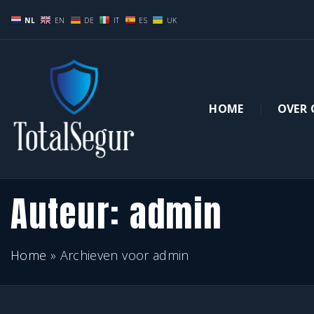
G
NL
EN
DE
IT
ES
UK
a
n
a
a
HOME
OVER 
r
Camp
d
e
Auteur:
admin
i
n
h
Home
»
Archieven voor admin
o
u