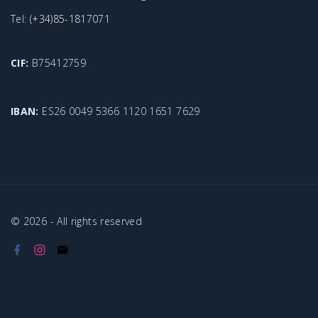
Tel:
(+34)85-1817071
CIF:
B75412759
IBAN:
ES26 0049 5366 1120 1651 7629
©
2026
- All rights reserved
f
i
e
a
n
m
c
s
a
e
t
i
b
a
l
o
g
o
r
k
a